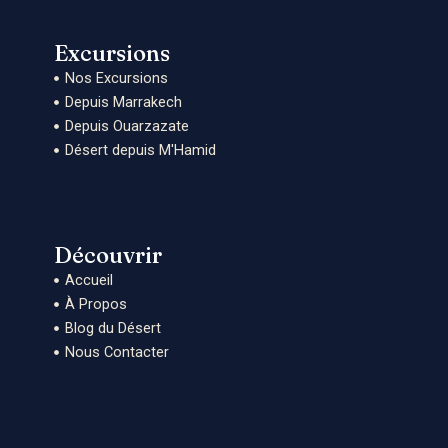
b
a
l
I
e
o
d
e
S
a
o
v
H
u
Excursions
k
i
F
Nos Excursions
s
r
o
a
Depuis Marrakech
r
n
Depuis Ouarzazate
c
Désert depuis M'Hamid
e
-
P
a
s
s
Découvrir
e
r
Accueil
E
À Propos
n
Blog du Désert
F
r
Nous Contacter
a
n
ç
a
i