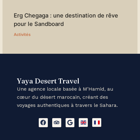
Erg Chegaga : une destination de rêve
pour le Sandboard
Activités
Yaya Desert Travel
Une agence locale basée à M’Hamid, au
cœur du désert marocain, créant des
voyages authentiques à travers le Sahara.
F
T
G
E
D
a
r
o
N
r
c
i
o
G
a
e
p
g
L
p