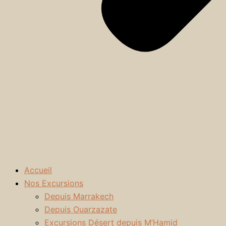
Accueil
Nos Excursions
Depuis Marrakech
Depuis Ouarzazate
Excursions Désert depuis M’Hamid